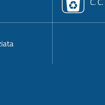
C. C.
ziata